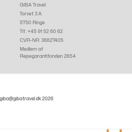
GIBA Travel
Torvet 3.A
5750 Ringe
Tlf.: +45 91 52 60 62
CVR-NR: 38827405
Medlem af
Rejsegarantifonden 2854
giba@gibatravel.dk
2026