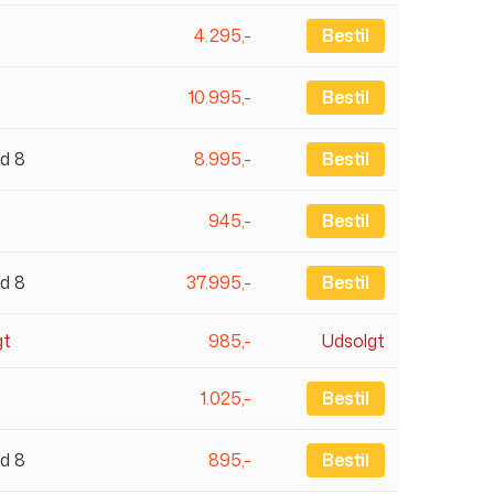
4.295,-
Bestil
10.995,-
Bestil
d 8
8.995,-
Bestil
945,-
Bestil
d 8
37.995,-
Bestil
gt
985,-
Udsolgt
1.025,-
Bestil
d 8
895,-
Bestil