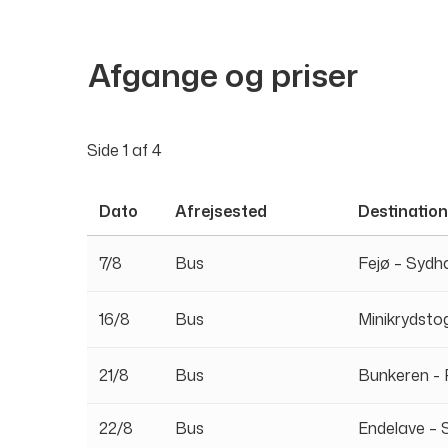
Afgange og priser
Side
1
af
4
Dato
Afrejsested
Destination
7/8
Bus
Fejø – Sydh
16/8
Bus
Minikrydsto
21/8
Bus
Bunkeren -
22/8
Bus
Endelave – 