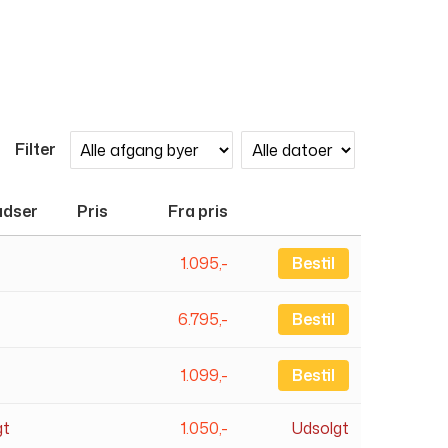
Filter
adser
Pris
Fra pris
1.095,-
Bestil
6.795,-
Bestil
1.099,-
Bestil
gt
1.050,-
Udsolgt