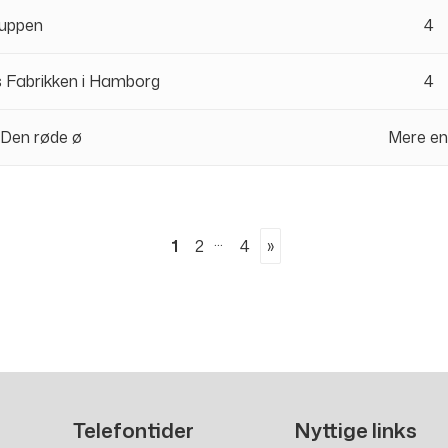
ruppen
4
s Fabrikken i Hamborg
4
 Den røde ø
Mere en
...
1
2
4
››
Telefontider
Nyttige links