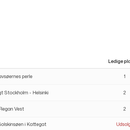
Ledige pl
avsøernes perle
1
gt Stockholm - Helsinki
2
 Regan Vest
2
Solskinsøen i Kattegat
Udsol