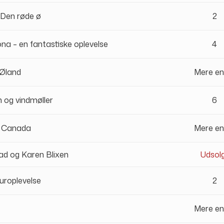
 Den røde ø
2
na – en fantastiske oplevelse
4
 Øland
Mere en
n og vindmøller
6
e Canada
Mere en
lad og Karen Blixen
Udsol
turoplevelse
2
Mere en