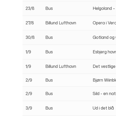
23/8
Bus
Helgoland –
27/8
Billund Lufthavn
Opera i Vero
30/8
Bus
Gotland og
1/9
Bus
Esbjerg hav
1/9
Billund Lufthavn
Det vestlig
2/9
Bus
Bjørn Wiinb
2/9
Bus
Sild - en na
3/9
Bus
Ud i det blå