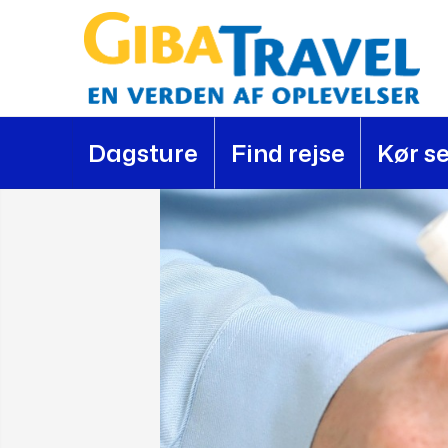
Dagsture
Find rejse
Kør se